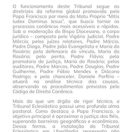
O funcionamento deste Tribunal segue as
diretrizes da reforma global promovida pelo
Papa Francisco por meio do Motu Proprio “Mitis
Iudex Dominus Iesus”, que busca tornar os
processos canônicos mais acessíveis e rápidos.
Sob a moderação do Bispo Diocesano, o corpo
jurídico – composto pelo Vigário Judicial, Padre
Márcio; pelos juízes relatores, Padre Márcio,
Padre Diogo, Padre João Evangelista e Maria do
Rosário; pela defensora do vínculo, Maria do
Rosário; pelo perito, Padre Flávio; pela
promotora de justiça, Maria do Rosário; pelos
auditores, Padre Marcos, Padre Douglas, Padre
Guilherme, Padre Fábio Mendes e Diácono
Rodrigo; e pela chanceler, Daniele Porfírio –
atuará na análise técnica das causas,
observando os procedimentos previstos pelo
Código de Direito Canônico.
Mais do que um órgão de rigor técnico, o
Tribunal Eclesiástico possui uma profunda alma
pastoral. Como destaca o Papa Francisco, o
objetivo principal é aproximar a justiça dos fiéis,
superando barreiras geográficas e econômicas.
Dessa forma, a instalação do Tribunal
Eclesiástico em Uberlândia representa não