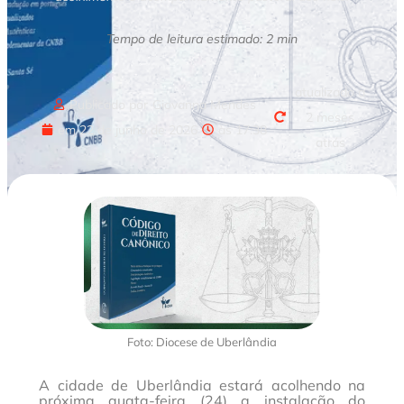
Tempo de leitura estimado: 2 min
atualizado a
Publicado por
Giovanna Mendes
2 meses
em
22 de junho de 2026
às
17:38
atrás
Foto: Diocese de Uberlândia
A cidade de Uberlândia estará acolhendo na
próxima quata-feira (24) a instalação do