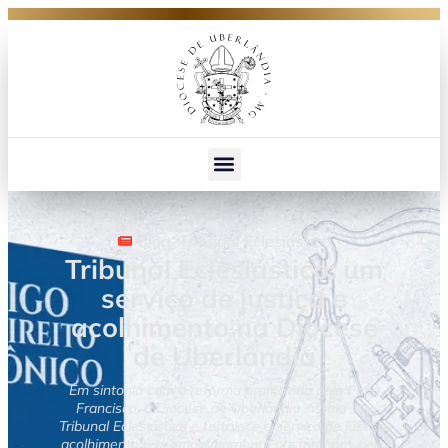
Blog
,
Tribunal Eclesiástico
Tribunal Eclesiástico: um
serviço de justiça e
acolhimento na Diocese
de Uberlândia
Em sintonia com a reforma promovida pelo Papa
Francisco, a Diocese de Uberlândia instala seu
Tribunal Eclesiástico e fortalece o serviço de justiça,
acolhimento e acompanhamento pastoral aos fiéis.