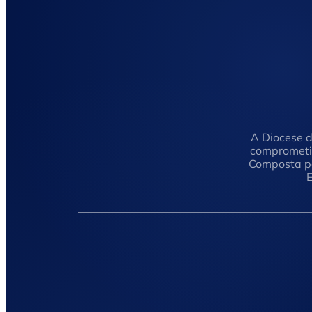
A Diocese d
comprometid
Composta po
E